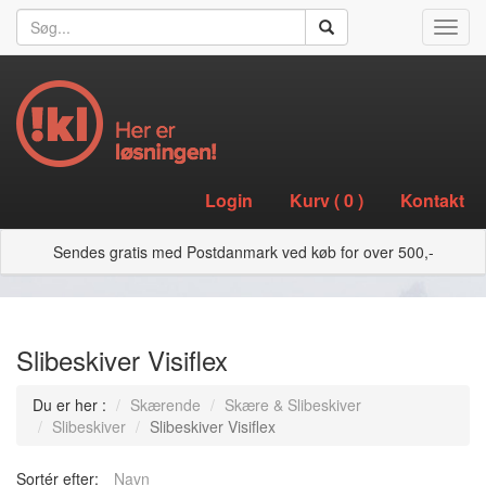
Toggl
navig
Login
Kurv (
0
)
Kontakt
Sendes gratis med Postdanmark ved køb for over 500,-
Slibeskiver Visiflex
Du er her :
Skærende
Skære & Slibeskiver
Slibeskiver
Slibeskiver Visiflex
Sortér efter:
Navn