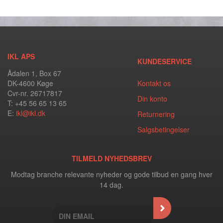
IKL APS
KUNDESERVICE
Ådalen 1, Box 67
DK-4600 Køge
Kontakt os
Cvr-nr. 26717817
Din konto
T: +45 56 65 13 65
E:
ikl@ikl.dk
Returnering
Salgsbetingelser
TILMELD NYHEDSBREV
Modtag branche relevante nyheder og gode tilbud en gang hver
14 dag.