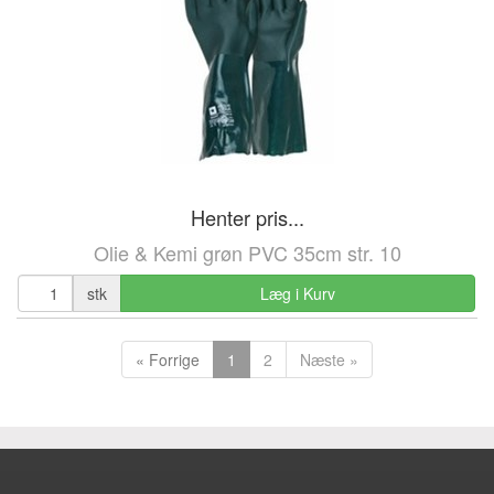
Henter pris...
Olie & Kemi grøn PVC 35cm str. 10
stk
Læg i Kurv
« Forrige
1
2
Næste »