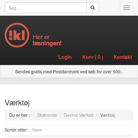
Toggl
navig
Login
Kurv (
0
)
Kontakt
Sendes gratis med Postdanmark ved køb for over 500,-
Værktøj
Du er her :
Skærende
Gevind Værktøj
Værktøj
Sortér efter:
Navn