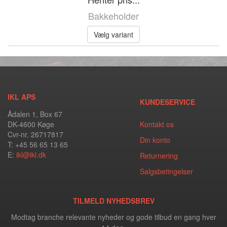
Bakkeholder
Vælg variant
IKL APS
KUNDESERVICE
Ådalen 1, Box 67
DK-4600 Køge
Kontakt os
Cvr-nr. 26717817
Din konto
T: +45 56 65 13 65
E:
ikl@ikl.dk
Returnering
Salgsbetingelser
TILMELD NYHEDSBREV
Modtag branche relevante nyheder og gode tilbud en gang hver