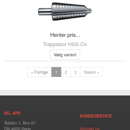
Henter pris...
Trappebor HSS-Co
Vælg variant
« Forrige
1
2
3
Næste »
IKL APS
KUNDESERVICE
Ådalen 1, Box 67
DK-4600 Køge
Kontakt os