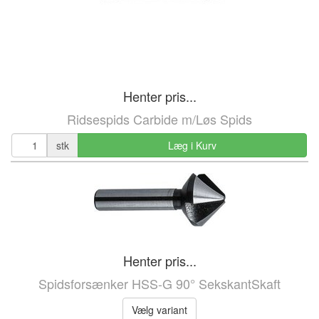
Henter pris...
Ridsespids Carbide m/Løs Spids
stk
Læg i Kurv
Henter pris...
Spidsforsænker HSS-G 90° SekskantSkaft
Vælg variant