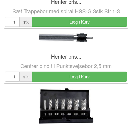
Henter pris...
Sæt Trappebor med spiral HSS-G 3stk Str.1-3
stk
Læg i Kurv
Henter pris...
Centrer pind til Punktsvejsebor 2,5 mm
stk
Læg i Kurv