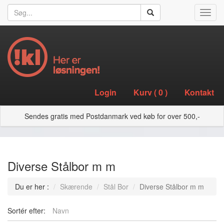
Toggl
navig
Login
Kurv (
0
)
Kontakt
Sendes gratis med Postdanmark ved køb for over 500,-
Diverse Stålbor m m
Du er her :
Skærende
Stål Bor
Diverse Stålbor m m
Sortér efter:
Navn