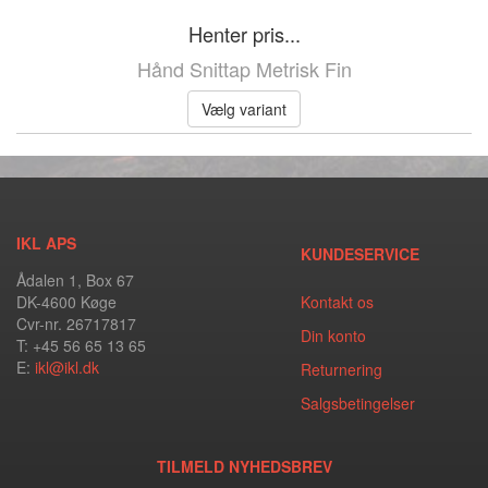
Henter pris...
Hånd Snittap Metrisk Fin
Vælg variant
IKL APS
KUNDESERVICE
Ådalen 1, Box 67
DK-4600 Køge
Kontakt os
Cvr-nr. 26717817
Din konto
T: +45 56 65 13 65
E:
ikl@ikl.dk
Returnering
Salgsbetingelser
TILMELD NYHEDSBREV