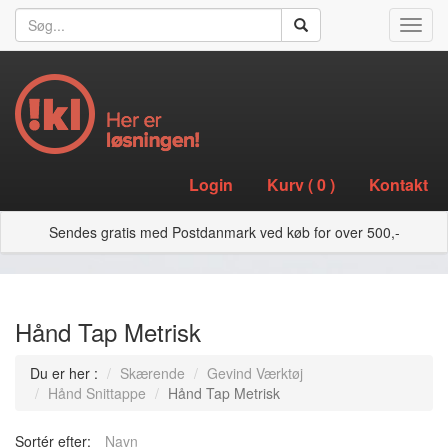
Toggl
navig
Login
Kurv (
0
)
Kontakt
Sendes gratis med Postdanmark ved køb for over 500,-
Hånd Tap Metrisk
Du er her :
Skærende
Gevind Værktøj
Hånd Snittappe
Hånd Tap Metrisk
Sortér efter:
Navn