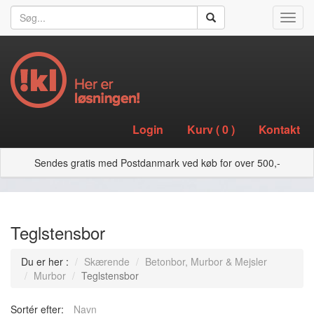
Toggl
navig
Login
Kurv (
0
)
Kontakt
Sendes gratis med Postdanmark ved køb for over 500,-
Teglstensbor
Du er her :
Skærende
Betonbor, Murbor & Mejsler
Murbor
Teglstensbor
Sortér efter:
Navn