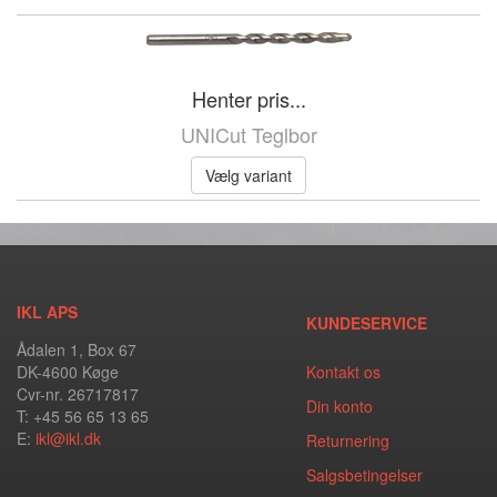
Henter pris...
UNICut Teglbor
Vælg variant
IKL APS
KUNDESERVICE
Ådalen 1, Box 67
DK-4600 Køge
Kontakt os
Cvr-nr. 26717817
Din konto
T: +45 56 65 13 65
E:
ikl@ikl.dk
Returnering
Salgsbetingelser