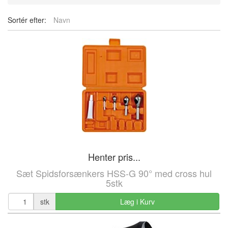
Sortér efter:
Navn
Henter pris...
Sæt Spidsforsænkers HSS-G 90° med cross hul
5stk
stk
Læg i Kurv