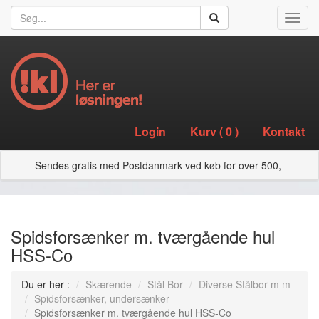
Toggl
navig
Login
Kurv (
0
)
Kontakt
Sendes gratis med Postdanmark ved køb for over 500,-
Spidsforsænker m. tværgående hul
HSS-Co
Du er her :
Skærende
Stål Bor
Diverse Stålbor m m
Spidsforsænker, undersænker
Spidsforsænker m. tværgående hul HSS-Co