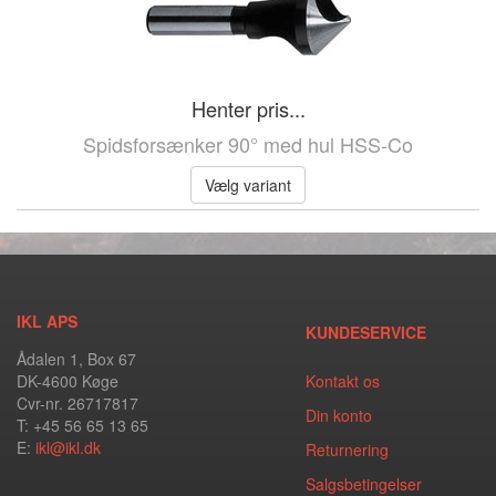
Henter pris...
Spidsforsænker 90° med hul HSS-Co
Vælg variant
IKL APS
KUNDESERVICE
Ådalen 1, Box 67
DK-4600 Køge
Kontakt os
Cvr-nr. 26717817
Din konto
T: +45 56 65 13 65
E:
ikl@ikl.dk
Returnering
Salgsbetingelser