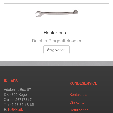
Henter pris...
Dolphin Ringgaffelnøgler
Vælg variant
IKL APS
KUNDESERVICE
Ådalen 1, Box 67
DK-4600 Køge
Kontakt os
Cvr-nr. 26717817
Din konto
T: +45 56 65 13 65
E:
ikl@ikl.dk
Returnering