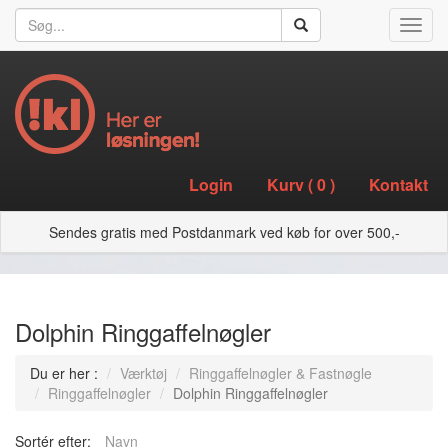
Toggl
navig
Login
Kurv (
0
)
Kontakt
Sendes gratis med Postdanmark ved køb for over 500,-
Dolphin Ringgaffelnøgler
Du er her :
Værktøj
Ringgaffelnøgler & Fastnøgle
Ringgaffelnøgler
Dolphin Ringgaffelnøgler
Sortér efter:
Navn