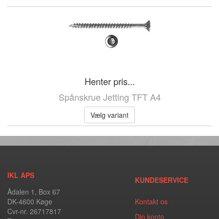
Henter pris...
Spånskrue Jetting TFT A4
Vælg variant
IKL APS
KUNDESERVICE
Ådalen 1, Box 67
DK-4600 Køge
Kontakt os
Cvr-nr. 26717817
Din konto