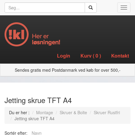
Toggl
navig
Login
Kurv (
0
)
Kontakt
Sendes gratis med Postdanmark ved køb for over 500,-
Jetting skrue TFT A4
Du er her :
Montage
Skruer & Bolte
Skruer Rustfri
Jetting skrue TFT A4
Sortér efter:
Navn