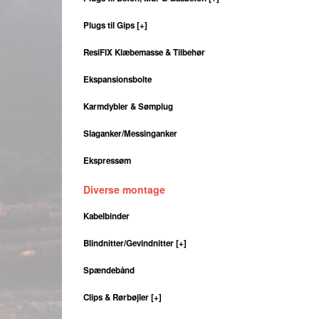
Plugs til Gips
[+]
ResiFIX Klæbemasse & Tilbehør
Ekspansionsbolte
Karmdybler & Sømplug
Slaganker/Messinganker
Ekspressøm
Diverse montage
Kabelbinder
Blindnitter/Gevindnitter
[+]
Spændebånd
Clips & Rørbøjler
[+]