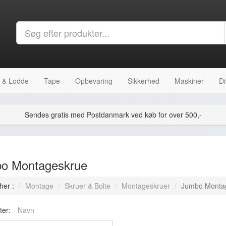
 & Lodde
Tape
Opbevaring
Sikkerhed
Maskiner
Di
Sendes gratis med Postdanmark ved køb for over 500,-
o Montageskrue
her :
Montage
Skruer & Bolte
Montageskruer
Jumbo Monta
ter:
Navn