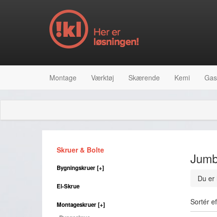
Montage
Værktøj
Skærende
Kemi
Gas
Skruer & Bolte
Jumb
Bygningskruer
[+]
Du er 
El-Skrue
Sortér ef
Montageskruer
[+]