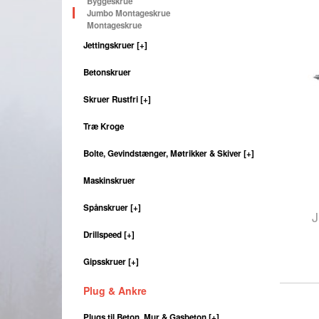
Byggeskrue
Jumbo Montageskrue
Montageskrue
Jettingskruer
[+]
Betonskruer
Skruer Rustfri
[+]
Træ Kroge
Bolte, Gevindstænger, Møtrikker & Skiver
[+]
Maskinskruer
Spånskruer
[+]
J
Drillspeed
[+]
Gipsskruer
[+]
Plug & Ankre
Plugs til Beton, Mur & Gasbeton
[+]