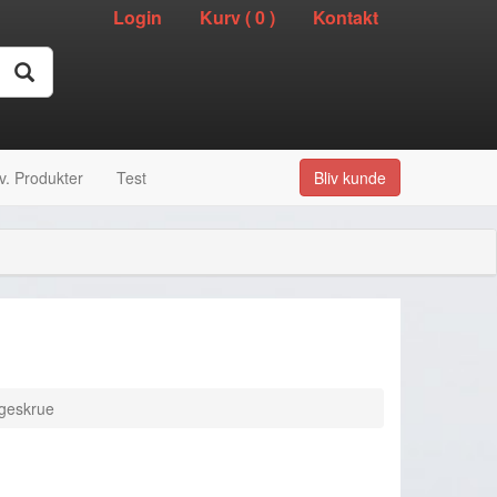
Login
Kurv (
0
)
Kontakt
v. Produkter
Test
Bliv kunde
geskrue