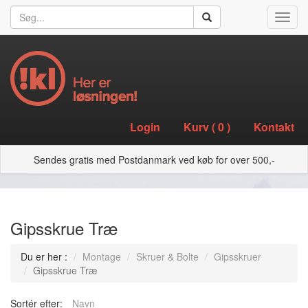
Toggl
navig
Login
Kurv (
0
)
Kontakt
Sendes gratis med Postdanmark ved køb for over 500,-
Gipsskrue Træ
Du er her :
Montage
Skruer & Bolte
Gipsskruer
Gipsskrue Træ
Sortér efter:
Navn