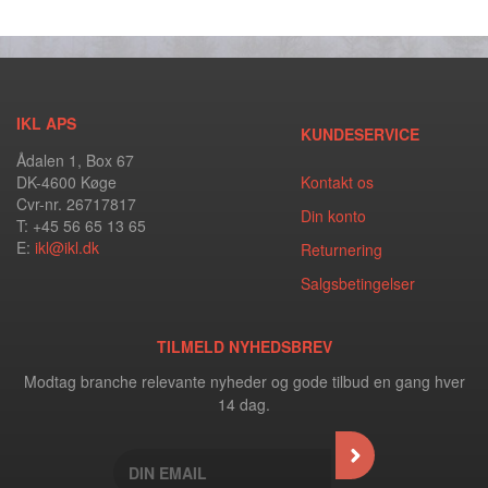
IKL APS
KUNDESERVICE
Ådalen 1, Box 67
DK-4600 Køge
Kontakt os
Cvr-nr. 26717817
Din konto
T: +45 56 65 13 65
E:
ikl@ikl.dk
Returnering
Salgsbetingelser
TILMELD NYHEDSBREV
Modtag branche relevante nyheder og gode tilbud en gang hver
14 dag.