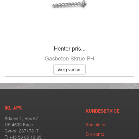
Henter pris...
Gasbeton Skrue PH
Vælg variant
IKL APS
KUNDESERVICE
Ådalen 1, Box 67
DK-4600 Køge
Kontakt os
Cvr-nr. 26717817
Din konto
T: +45 56 65 13 65