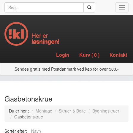
Toggl
navig
Login
Kurv (
0
)
Kontakt
Sendes gratis med Postdanmark ved køb for over 500,-
Gasbetonskrue
Du er her :
Montage
Skruer & Bolte
Bygningskruer
Gasbetonskrue
Sortér efter:
Navn