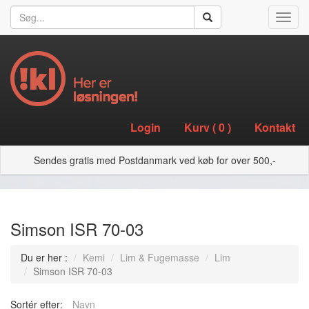
Toggl
navig
Login
Kurv (
0
)
Kontakt
Sendes gratis med Postdanmark ved køb for over 500,-
Simson ISR 70-03
Du er her :
Kemi
Lim & Fugemasse
Lim
Simson ISR 70-03
Sortér efter:
Navn