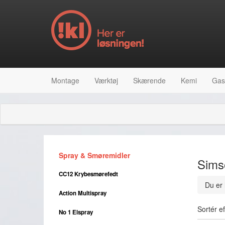
Montage
Værktøj
Skærende
Kemi
Gas
Spray & Smøremidler
Sims
CC12 Krybesmørefedt
Du er 
Action Multispray
Sortér ef
No 1 Elspray