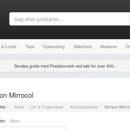
 & Lodde
Tape
Opbevaring
Sikkerhed
Maskiner
Di
Sendes gratis med Postdanmark ved køb for over 500,-
on Mirrocol
her :
Kemi
Lim & Fugemasse
Kontruktionslim
Simson Mirro
ter:
Navn