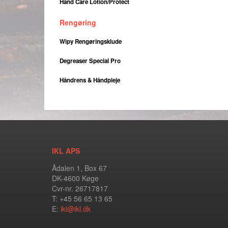
Hand Care Lotion/Protect
Rengøring
Wipy Rengøringsklude
Degreaser Special Pro
Håndrens & Håndpleje
IKL APS
Ådalen 1, Box 67
DK-4600 Køge
Cvr-nr. 26717817
T: +45 56 65 13 65
E:
ikl@ikl.dk