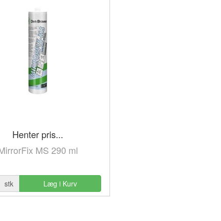
Henter pris...
MirrorFix MS 290 ml
stk
Læg i Kurv