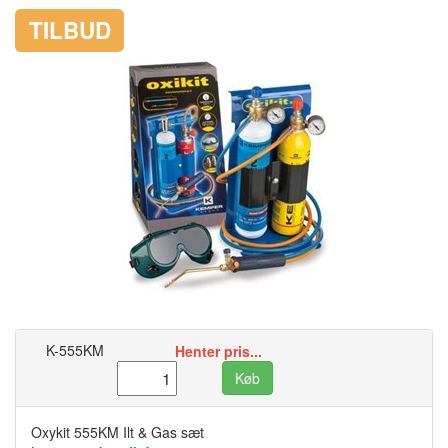
TILBUD
K-555KM
Henter pris...
Køb
Oxykit 555KM Ilt & Gas sæt