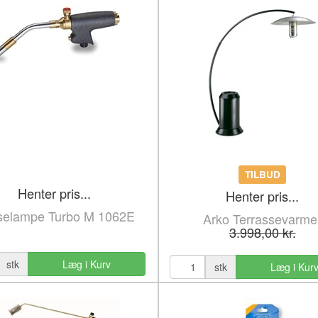
TILBUD
Henter pris...
Henter pris...
selampe Turbo M 1062E
Arko Terrassevarme
3.998,00 kr.
stk
Læg i Kurv
stk
Læg i Kur