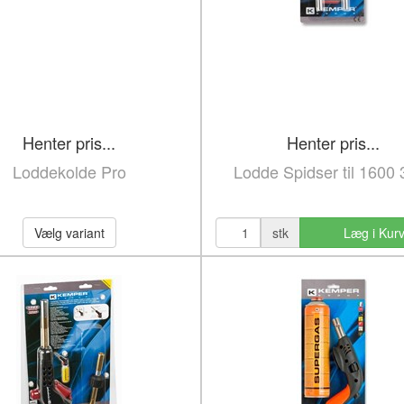
Henter pris...
Henter pris...
Loddekolde Pro
Lodde Spidser til 1600 
Vælg variant
stk
Læg i Kur