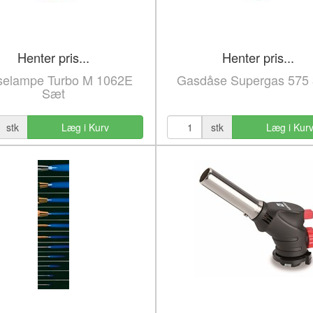
Henter pris...
Henter pris...
selampe Turbo M 1062E
Gasdåse Supergas 575
Sæt
stk
Læg i Kurv
stk
Læg i Kur