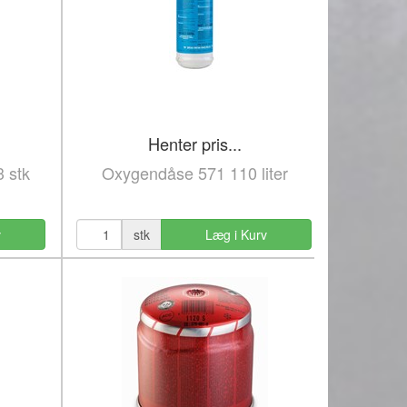
Henter pris...
3 stk
Oxygendåse 571 110 liter
v
stk
Læg i Kurv