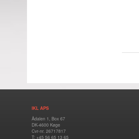
IKL APS
Ådalen 1, Box 67
DK-4600 Køge
Cvr-nr. 26717817
T: +45 56 65 13 65