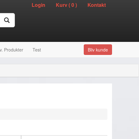
Login
Kurv (
0
)
Kontakt
v. Produkter
Test
Bliv kunde