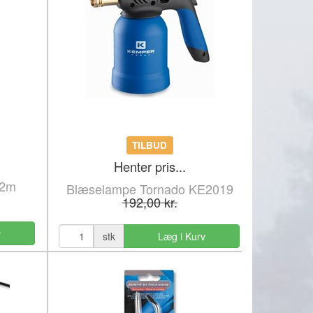
TILBUD
Henter pris...
 2m
Blæselampe Tornado KE2019
192,00 kr.
v
stk
Læg i Kurv