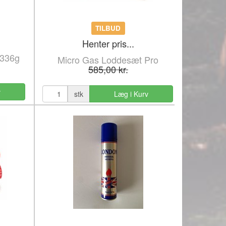
TILBUD
Henter pris...
 336g
Micro Gas Loddesæt Pro
585,00 kr.
v
stk
Læg i Kurv