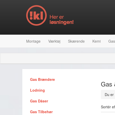
Montage
Værktøj
Skærende
Kemi
Gas
Gas Brændere
Gas 
Lodning
Du er 
Gas Dåser
Sortér ef
Gas Tilbehør