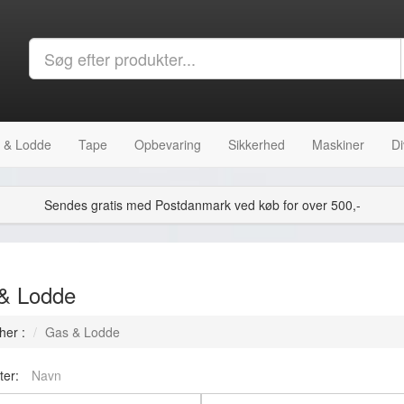
 & Lodde
Tape
Opbevaring
Sikkerhed
Maskiner
Di
Sendes gratis med Postdanmark ved køb for over 500,-
& Lodde
her :
Gas & Lodde
ter:
Navn