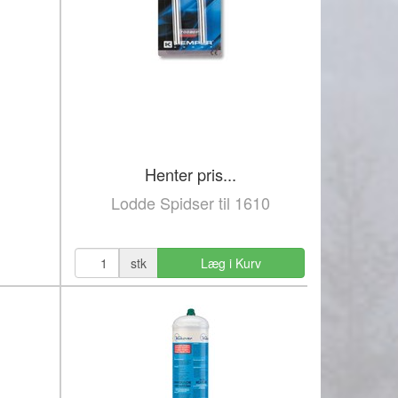
Henter pris...
Lodde Spidser til 1610
stk
Læg i Kurv